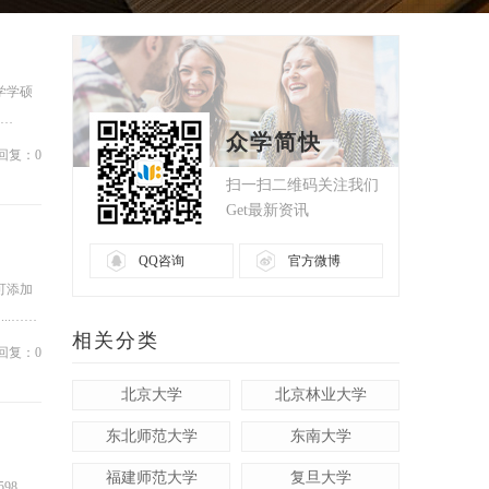
.
学学硕
……
众学简快
回复：0
扫一扫二维码关注我们
Get最新资讯
QQ咨询
官方微博
可添加
..……
相关分类
回复：0
北京大学
北京林业大学
东北师范大学
东南大学
福建师范大学
复旦大学
98，