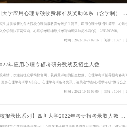
四川大学应用心理专硕收费标准及奖助体系（含学制） ..
究生提供最新的各大院校心理健康教育专硕招生简章、应用心理专硕招生简章、心理
学简快官网查询。心理学考研辅导报考咨询可添加简小君QQ：2853793598。 ...
时间：2022-10-27 09:16
|
阅读：1667
|
-2022年应用心理专硕考研分数线及招生人数
校考情，欢迎前往众学简快官网，获得最详细的招生数据。心理学考研辅导报考咨询
598，更多心理学考研学习知识、心理学考研备考资讯，请关注“简快心理学考研”微信公众 .
时间：2022-10-19 09:06
|
阅读：1064
|
报录比系列】四川大学2022年考研报考录取人数 ...
线辅导众学简快等你来call！心理学考研辅导班报考咨询可添加简小君QQ：28537935