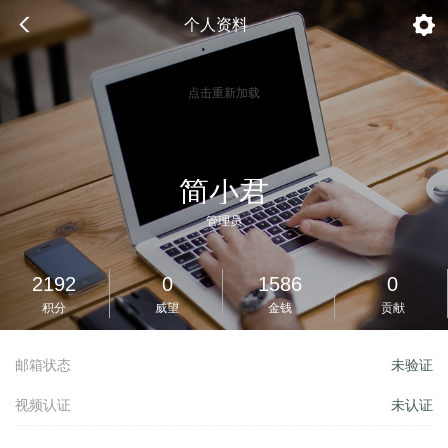
个人资料
点击重新加载
简小君
管理员
2192
0
1586
0
积分
威望
金钱
贡献
邮箱状态
未验证
视频认证
未认证