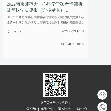
2022南京师范大学心理学学硕考情简析
及简快学员捷报（含拟录取） ...
2022南京师范大学心理学学硕考情简析及简快学员捷报！小
编第一时间为你提供各大考研院校心理学考研的考情简析，
关注我，不迷路~……
点
admin
2022-3-23 16:59
击
重
1462
0
新
加
载
微信公众号：众学简快
公司介绍
|
师资介绍
|
覆盖院校
|
报名中心