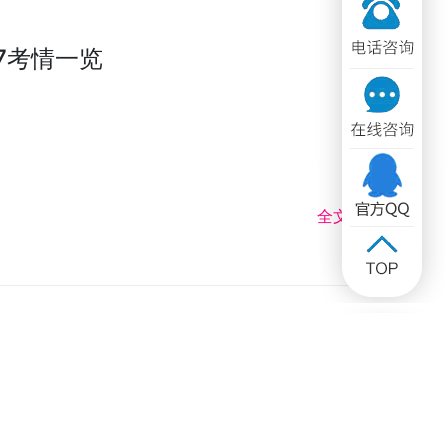
7考情一览
全文 >>