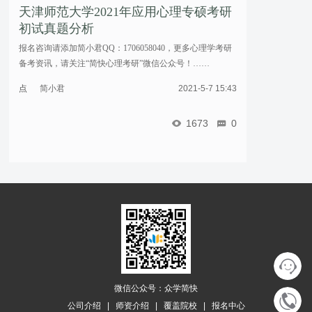
天津师范大学2021年应用心理专硕考研
初试真题分析
报名咨询请添加简小君QQ：1706058040，更多心理学考研
备考资讯，请关注“简快心理考研”微信公众号！……
点
简小君
2021-5-7 15:43
击
重
1673
0
新
加
载
微信公众号：众学简快
公司介绍
|
师资介绍
|
覆盖院校
|
报名中心