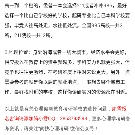
高一到二个档的，像普一本会选择211或者冲冲985，最好
选择一个比自己学校好的学校，起码专业比自己本科学校要
强，毕竟人往高处走，水往低处流。全国985高校一共3
所，211院校一共12所。
3.地理位置：身处沿海或者一线大城市，经济水平会更好，
相应投入在教育上的资金就越多，学科实力也就更强大，但
竞争也往往更激烈，在考研难度上相对来说更大。另外一点
需要参考的就是你以后的就业地点，一般想去哪个城市工
作，最好找附近的学校，这样你读研实习的资源都在附近。
以上就是有关
心理健康教育考研学校
的选择问题，
如需
报
名咨询请添加简小君QQ：
2853
7
93
5
9
8
，更多心理学考研备
考资讯，请关注“简快心理考研”微信公众号！