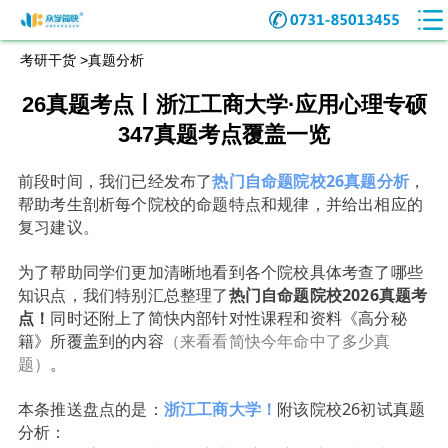
考研干货 >
真题分析
26真题考点丨浙江工商大学·应用心理专硕
347真题考点覆盖一览
前段时间，我们已经发布了
热门自命题院校26真题分析
，
帮助考生剖析每个院校的命题特点和规律，并给出相应的
复习建议。
为了帮助同学们更加清晰地看到各个院校具体考查了哪些
知识点，我们特别汇总整理了
热门自命题院校2026真题考
点！
同时还附上了简快内部针对性课程和资料《高分秘
籍》所覆盖到的内容
（
来看看简快今年命中了多少真
题）
。
本条推送盘点的是：
浙江工商
大学！
附该院
校26初试真题
分析：