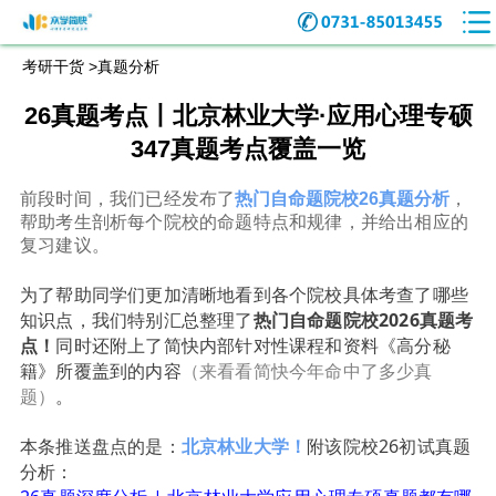
考研干货 >
真题分析
26真题考点丨北京林业大学·应用心理专硕
347真题考点覆盖一览
前段时间，我们已经发布了
热门自命题院校26真题分析
，
帮助考生剖析每个院校的命题特点和规律，并给出相应的
复习建议。
为了帮助同学们更加清晰地看到各个院校具体考查了哪些
知识点，我们特别汇总整理了
热门自命题院校2026真题考
点！
同时还附上了简快内部针对性课程和资料《高分秘
籍》所覆盖到的内容
（
来看看简快今年命中了多少真
题）
。
本条推送盘点的是：
北京林业
大学！
附该院
校26初试真题
分析：