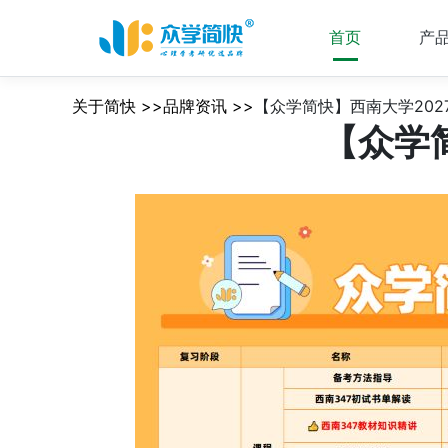
首页
产
关于简快 >>品牌资讯 >>
【众学简快】西南大学202
【众学