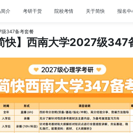
品简介
考研干货
院校考情
关于简快
报名中
7级347备考套餐
简快】西南大学2027级347