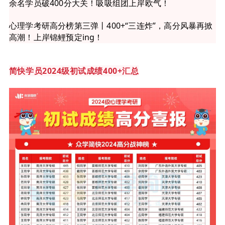
余名学员破400分大关！吸吸组团上岸欧气！
心理学考研高分榜第三弹丨400+“三连炸”，高分风暴再掀
高潮！上岸锦鲤预定ing！
简快学员2024级初试成绩400+汇总