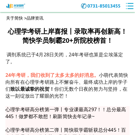
关于简快 >
品牌资讯
心理学考研上岸喜报丨录取率再创新高！
简快学员制霸20+所院校榜首！
调剂系统已于4月28日关闭，24年考研也算是尘埃落定
了。
24年考研，我们收到了太多太多的好消息。
小萌代表简快
向所有在心理学考研路上不懈奋斗、最终成功上岸的学子
们
致以最诚挚的祝贺！
你们无数个日夜的努力与坚持，在
这一刻绽放出了耀眼的光芒！
心理学考研高分榜第一弹丨专业课最高297！！总分最高
445！做梦都不敢想！刷新简快去年记录~
心理学考研高分榜第二弹丨简快双学霸斩获总分445！百