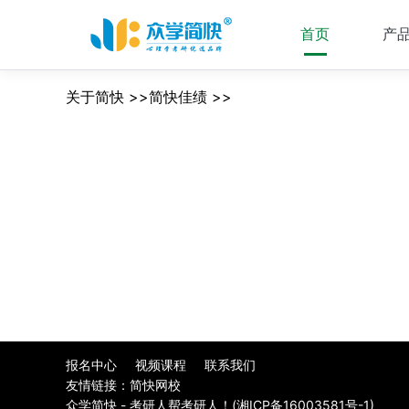
首页
产
关于简快 >>简快佳绩 >>
报名中心
视频课程
联系我们
友情链接：
简快网校
众学简快 - 考研人帮考研人！(
湘ICP备16003581号-1
)