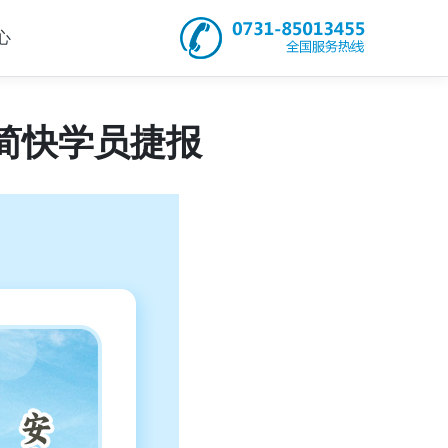
心
简快学员捷报