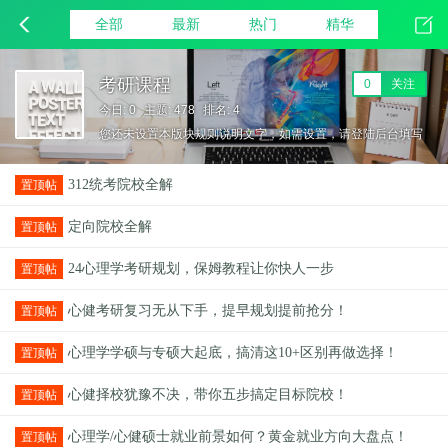
全部
最新
热门
精华
考研课程
0
关注
今日: 0
主题: 478
排名: 4
您还未设置本版块规则说明文字，如需设置，请登陆后台填写
本版块规则。
312统考院校全解
置顶帖
定向院校全解
置顶帖
24心理学考研规划，保姆教程让你快人一步
置顶帖
心健考研复习无从下手，提早规划提前抢分！
置顶帖
心理学学硕与专硕大起底，搞清这10+区别再做选择！
置顶帖
心健择校犹豫不决，带你五步搞定目标院校！
置顶帖
心理学/心健硕士就业前景如何？黄金就业方向大盘点！
置顶帖